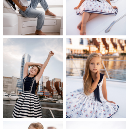
Данный текст не является публичной
офертой в том или ином виде.
Перепечатка и цитирование материалов
не допускается ни в каком виде и формате.
Политика конфиденциальности
Свидетельство о регистрации товарного
знака
Разработка сайта
@milsoles.webdesign