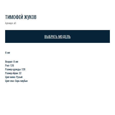
ТИМОФЕЙ ЖУКОВ
Артикул:
all
ВЫБРАТЬ МОДЕЛЬ
8 лет
Возраст: 8 лет
Рост: 126
Размер одежды: 128
Размер обуви: 32
Цвет волос: Русый
Цвет глаз: Серо-голубые