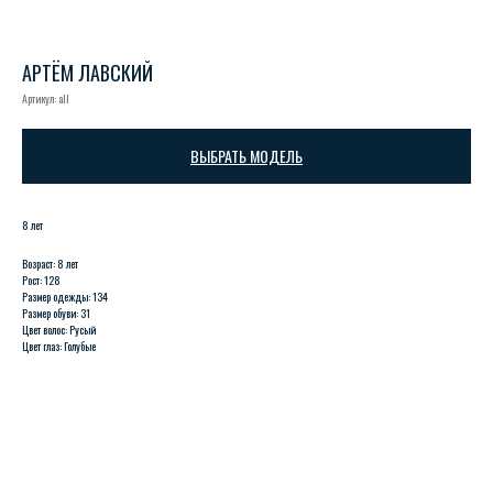
АРТЁМ ЛАВСКИЙ
Артикул:
all
ВЫБРАТЬ МОДЕЛЬ
8 лет
Возраст: 8 лет
Рост: 128
Размер одежды: 134
Размер обуви: 31
Цвет волос: Русый
Цвет глаз: Голубые