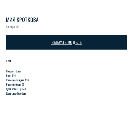
МИЯ КРОТКОВА
Артикул:
all
ВЫБРАТЬ МОДЕЛЬ
7 лет
Возраст: 6 лет
Рост: 114
Размер одежды: 116
Размер обуви: 27
Цвет волос: Русый
Цвет глаз: Голубые