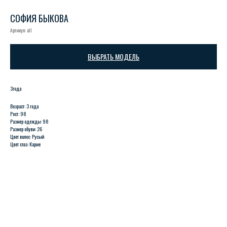
СОФИЯ БЫКОВА
Артикул:
all
ВЫБРАТЬ МОДЕЛЬ
3года
Возраст: 3 года
Рост: 98
Размер одежды: 98
Размер обуви: 26
Цвет волос: Русый
Цвет глаз: Карие