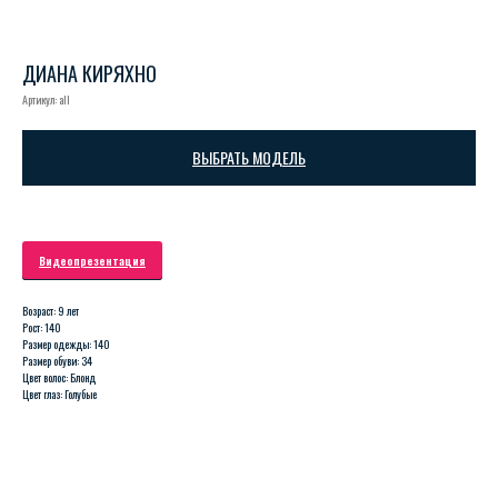
ДИАНА КИРЯХНО
Артикул:
all
ВЫБРАТЬ МОДЕЛЬ
Видеопрезентация
Возраст: 9 лет
Рост: 140
Размер одежды: 140
Размер обуви: 34
Цвет волос: Блонд
Цвет глаз: Голубые